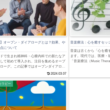
】オープン・ダイアローグとは？効果、や
音楽療法：心を癒すセッ
点について
音楽は古くから「心を癒
ます。現代では、医療・
ドで生まれ精神科・心療内科での新たなア
「音楽療法（Music Th
して初めて導入され、注目を集めるオープ
メンタルヘルス、リハビ
ローグ。この記事ではオープンダイアロー
害など、幅広い領域で利
やり方、注意点について解説していきま
2024.03.07
は、単なる癒やしではな
ン・ダイアローグとは？オープン・ダイア
段であり、感情・認知・
円形に並んだ椅子に座った参加者が自由な
セラピー
強力なツールです。本記
て自信の経験や課題について共有するグル
用メカニズム、対象・効
ョンです。特徴として、個人の問題を単独
成果、注意点、そして将来
のではなく、関係者全員が共同で取り組む
しています。このアプローチは、患者だけ