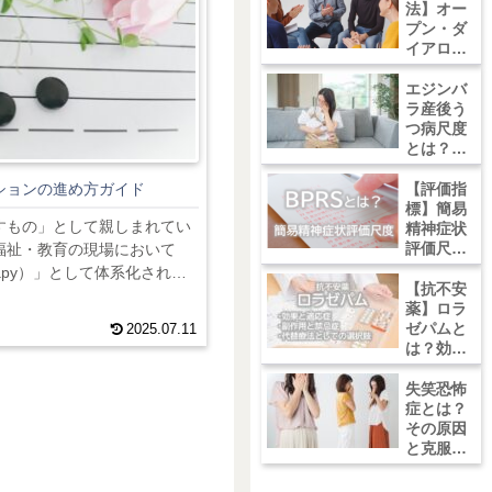
法】オー
プン・ダ
イアロー
グとは？
効果、や
エジンバ
り方、注
ラ産後う
意点につ
つ病尺度
いて
とは？評
価尺度の
意義と使
ションの進め方ガイド
【評価指
い方
標】簡易
すもの」として親しまれてい
精神症状
評価尺度
福祉・教育の現場において
（BPRS)
erapy）」として体系化され、
とは？効
【抗不安
リ、認知症、慢性痛、発達障
果的な評
薬】ロラ
用されています。音楽療法
価方法と
ゼパムと
2025.07.11
く科学的根拠に基づく介入手
そのメリ
は？効果
身体機能を統合的に改善する
ット＆デ
や副作
メリット
事では、音楽療法の歴史、作
用、適切
失笑恐怖
な使用方
症とは？
果、具体的な実践方法、研究
法につい
その原因
展望までを包括的...
て
と克服方
法につい
て