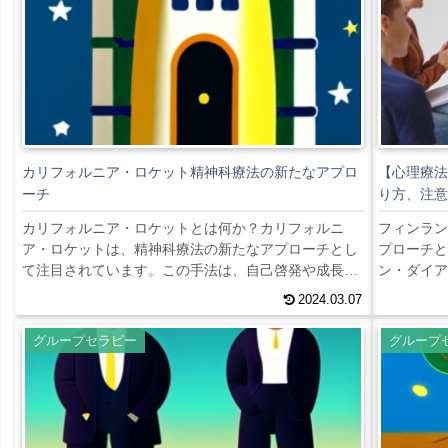
カリフォルニア・ロケット精神科療法の新たなアプロ
【心理療法
ーチ
り方、注意
カリフォルニア・ロケットとは何か？カリフォルニ
フィンラン
ア・ロケットは、精神科療法の新たなアプローチとし
プローチと
て注目されています。この手法は、自己啓発や成長を
ン・ダイア
促進するためのツールとして使用されます。カリフォ
グの効果、
2024.03.07
ルニア・ロケットは、アドベンチャーセラピーの一形
す。オープ
態であり、自然環境を活用することが特徴です。カリ
ローグは、
グループセラピー
グループ
フォルニア・ロケットは、参加者がロケットを組み立
発言によっ
て、打ち上げるという体験を通じて、自己の限界を超
ープセッシ
えることを目指します。このプロセスは、参加者が自
で解決する
己の能力や自信を高めることにつながります。また、
ことを重視
ロ...
で...