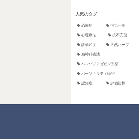
人気のタグ
恐怖症
病気一覧
心理療法
抗不安薬
評価尺度
天然ハーブ
精神科療法
ベンゾジアゼピン系薬
パーソナリティ障害
認知症
評価指標