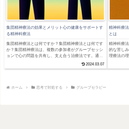
集団精神療法の効果とメリット心の健康をサポートす
精神科療法
る精神科療法
とは
集団精神療法とは何ですか？集団精神療法とは何です
精神科療法
か？集団精神療法は、複数の参加者がグループセッシ
的な苦しみ
ョンで心の問題を共有し、支え合う治療法です。通
理療法の理
常、グループは専門の心理療法士やカウンセラーによ
康を改善す
2024.03.07
って指導されます。参加者は自分の経験や感情をオー
セッション
プンに話し、他のメンバーからのフィードバックやサ
態で提供さ
ポートを受けることができます。集団療法は個人療法
神科療法の
と比べていくつかのメリットがあります。まず、他の
は、身体的
ホーム
思考で対処する
グループセラピー
参加者の経験やストーリーを聞くことで、自分の問題
目指します
が一般的であることを実感することができます。これ
とセラピス
に...
で...