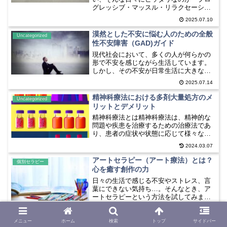
グレッシブ・マッスル・リラクセーショ
ン（PMR）」。筋肉をぎゅっと縮めたあ
2025.07.10
と、スッとゆるめることで、ストレスを
スッキリさせ、心も体もラクになる方法
漠然とした不安に悩む人のための全般
Uncategorized
です。医学的に心の健康に...
性不安障害（GAD)ガイド
現代社会において、多くの人が何らかの
形で不安を感じながら生活しています。
しかし、その不安が日常生活に大きな支
障をきたすほど持続的で過剰な場合、全
2025.07.14
般性不安障害（Generalized Anxiety
Disorder：GAD）という診断がつく...
精神科療法における多剤大量処方のメ
Uncategorized
リットとデメリット
精神科療法とは精神科療法は、精神的な
問題や疾患を治療するための治療法であ
り、患者の症状や状態に応じて様々なア
プローチが取られます。その中でも、多
2024.03.07
剤大量処方という治療方法があります。
多剤大量処方とは、一人の患者に対して
アートセラピー（アート療法）とは？
個別セラピー
複数の薬剤を大量に処方す...
心を癒す創作の力
日々の生活で感じる不安やストレス、言
葉にできない気持ち…。そんなとき、ア
ートセラピーという方法を試してみませ
んか？アートセラピーは、絵を描いた
2025.07.10
り、粘土をこねたり、色を塗ったりする
ことで、心の中のモヤモヤを整理し、リ
メニュー
ホーム
検索
トップ
サイドバー