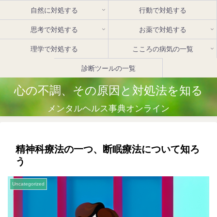
自然に対処する
行動で対処する
思考で対処する
お薬で対処する
理学で対処する
こころの病気の一覧
診断ツールの一覧
心の不調、その原因と対処法を知る
メンタルヘルス事典オンライン
精神科療法の一つ、断眠療法について知ろ
う
Uncategorized