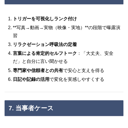
トリガーを可視化しランク付け
**写真→動画→実物（映像・実地）**の段階で曝露演
習
リラクゼーション呼吸法の定着
言葉による肯定的セルフトーク
：「大丈夫、安全
だ」と自分に言い聞かせる
専門家や信頼者との共有
で安心と支えを得る
日記や記録の活用
で変化を実感しやすくする
7. 当事者ケース