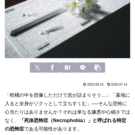
2023.08.19
2025.07.14
「棺桶の中を想像しただけで息が詰まりそう…」「墓地に
入ると全身がゾクッとして立ちすくむ」──そんな恐怖に
心当たりはありませんか？それは単なる嫌悪や心細さでは
なく、
「死体恐怖症（Necrophobia）」と呼ばれる特定
の恐怖症
である可能性があります。