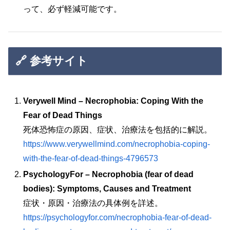
って、必ず軽減可能です。
🔗 参考サイト
Verywell Mind – Necrophobia: Coping With the
Fear of Dead Things
死体恐怖症の原因、症状、治療法を包括的に解説。
https://www.verywellmind.com/necrophobia-coping-
with-the-fear-of-dead-things-4796573
PsychologyFor – Necrophobia (fear of dead
bodies): Symptoms, Causes and Treatment
症状・原因・治療法の具体例を詳述。
https://psychologyfor.com/necrophobia-fear-of-dead-