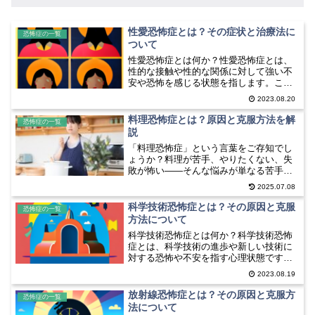
性愛恐怖症とは？その症状と治療法に
恐怖症の一覧
ついて
性愛恐怖症とは何か？性愛恐怖症とは、
性的な接触や性的な関係に対して強い不
安や恐怖を感じる状態を指します。この
症状は、個人の性的な嗜好や性的な欲求
2023.08.20
に対して抑圧的な影響を与えることがあ
ります。性愛恐怖症は、性的なトラウマ
料理恐怖症とは？原因と克服方法を解
恐怖症の一覧
や性的な虐待の経験、性的...
説
「料理恐怖症」という言葉をご存知でし
ょうか？料理が苦手、やりたくない、失
敗が怖い——そんな悩みが単なる苦手意
識を超えて、「恐怖」として日常生活に
2025.07.08
影響を与えている人がいます。これは立
派な特定の恐怖症であり、
科学技術恐怖症とは？その原因と克服
恐怖症の一覧
「Mageirocophobia（マ...
方法について
科学技術恐怖症とは何か？科学技術恐怖
症とは、科学技術の進歩や新しい技術に
対する恐怖や不安を指す心理状態です。
この恐怖は、人々が科学技術の発展によ
2023.08.19
って生じる潜在的なリスクや影響に対し
て感じるものです。例えば、遺伝子組み
放射線恐怖症とは？その原因と克服方
恐怖症の一覧
換え食品や人工知能の発展...
法について