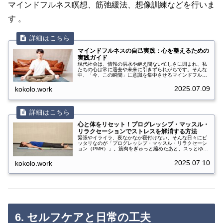
マインドフルネス瞑想、筋弛緩法、想像訓練などを行いま
す 。
マインドフルネスの自己実践：心を整えるための
実践ガイド
現代社会は、情報の洪水や絶え間ない忙しさに囲まれ、私
たちの心は常に過去や未来に引きずられがちです。そんな
中、「今、この瞬間」に意識を集中させるマインドフルネ
スが注目を集めています。マインドフルネスとは、過去や
未来にとらわれず、現在の瞬間に意識を向けることで、心
2025.07.09
kokolo.work
の平穏や集中力、自己理解を深める実践法です。本記事で
は、マインドフルネスの基本的な概念から、日常生活に取
り入れる方法、そして実践の効果や注意点までを詳しく解
説します。初心者の方でも取り組みやすい内容となってい
ますので、ぜ...
心と体をリセット！プログレッシブ・マッスル・
リラクセーションでストレスを解消する方法
緊張やイライラ、夜なかなか寝付けない、そんな日々にピ
ッタリなのが「プログレッシブ・マッスル・リラクセーシ
ョン（PMR）」。筋肉をぎゅっと縮めたあと、スッとゆる
めることで、ストレスをスッキリさせ、心も体もラクにな
る方法です。医学的に心の健康にも多くの効果が期待でき
2025.07.10
kokolo.work
る技法として注目されています。1. PMRとは？PMRは
1920年代にアメリカの医師エドマンド・ヤコブソンによっ
て考案された方法で、体の緊張とリラックスの違いを自分
で感じながら練習します。薬を使わずに心と体を落ち着か
せ...
6. セルフケアと日常の工夫