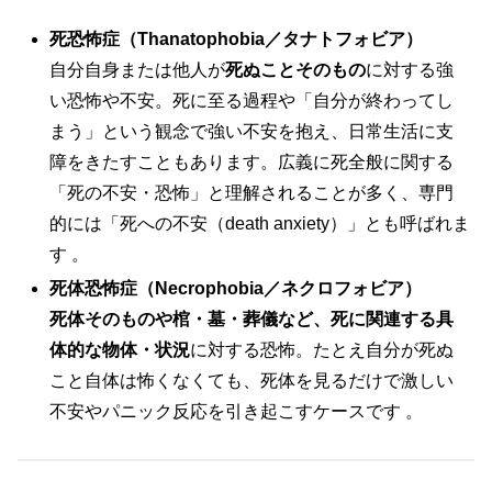
死恐怖症（Thanatophobia／タナトフォビア）
自分自身または他人が
死ぬことそのもの
に対する強
い恐怖や不安。死に至る過程や「自分が終わってし
まう」という観念で強い不安を抱え、日常生活に支
障をきたすこともあります。広義に死全般に関する
「死の不安・恐怖」と理解されることが多く、専門
的には「死への不安（death anxiety）」とも呼ばれま
す 。
死体恐怖症（Necrophobia／ネクロフォビア）
死体そのものや棺・墓・葬儀など、死に関連する具
体的な物体・状況
に対する恐怖。たとえ自分が死ぬ
こと自体は怖くなくても、死体を見るだけで激しい
不安やパニック反応を引き起こすケースです 。