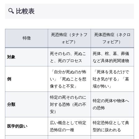
🔍 比較表
死恐怖症（タナトフ
死体恐怖症（ネクロ
特徴
ォビア）
フォビア）
死そのもの、死ぬこ
死体、棺、墓、葬儀
対象
と、死のプロセス
など具体的死関連物
「自分が死ぬのが怖
「死体を見るだけで
例
い」「死ぬことを想
吐き気がする」「墓
像すると不安」
場が怖い」
特定の死そのものに
特定の死体や物体へ
分類
対する恐怖（死の不
の恐怖
安）
広い概念として特定
特定恐怖症として典
医学的扱い
恐怖症の一種
型的に扱われる