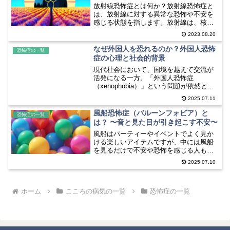
放射線恐怖症とは何か？放射線恐怖症と
は、放射線に対する異常な恐怖や不安を
感じる状態を指します。放射線は、核事
故や放射線治療などの関連で一般的に知
2023.08.20
られていますが、放射線恐怖症はそれら
の状況に対する過剰な恐怖を持つ人々に
なぜ外国人を恐れるのか？外国人恐怖
恐怖症の一覧
よって経験されます。放射...
症の心理と社会的背景
現代社会において、国境を越えて交流が
活発になる一方、「外国人恐怖症
（xenophobia）」という問題が依然とし
て存在しています。これは単なる「外国
2025.07.11
人への苦手意識」ではなく、言語・文
化・習慣の違いに対し、過剰な恐れや偏
風船恐怖症（バルーンフォビア）と
恐怖症の一覧
見、嫌悪感を抱く心理状...
は？ 〜音と見た目が引き起こす不安〜
風船はパーティーやイベントでよく見か
ける楽しいアイテムですが、中には風船
を見るだけで不安や恐怖を感じる人もい
ます。これを「風船恐怖症（バルーンフ
2025.07.10
ォビア）」と呼びます。風船恐怖症は、
風船が破裂する音や風船が膨らむ様子に
対する過剰な恐怖を感じる...
ホーム
こころの病気の一覧
恐怖症の一覧