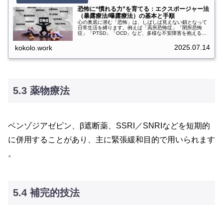
恐怖に“慣れる力”を育てる：エクスポージャー法
（暴露療法/曝露療法）の基本と手順
心の奥底に潜む「恐怖」は、しばしば見えない鎖となって
日常生活を縛ります。例えば「高所恐怖症」「閉所恐怖
症」「PTSD」「OCD」など、多様な不安障害を抱える
人々がいます。そんな中で、多くの臨床研究がその効果を
裏付ける治療法が「曝露療法（Exposure Therapy）／曝露
2025.07.14
kokolo.work
法／暴露療法／暴露法」です。本記事では、曝露療法の理
論的背景や展開、主要なテクニック（In Vivo／Imaginal／
Interoceptive／VRなど）、実践方法、対象疾患ごとの応
用、最新のテクノロ...
5.3 薬物療法
ベンゾジアゼピン、β遮断薬、SSRI／SNRIなどを短期的
に併用することがあり、主に緊張緩和目的で用いられます
。
5.4 補完的技法