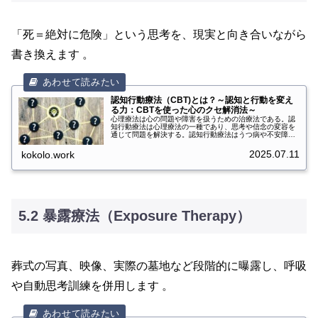
「死＝絶対に危険」という思考を、現実と向き合いながら
書き換えます 。
認知行動療法（CBT)とは？～認知と行動を変え
る力：CBTを使った心のクセ解消法～
心理療法は心の問題や障害を扱うための治療法である。認
知行動療法は心理療法の一種であり、思考や信念の変容を
通じて問題を解決する。認知行動療法はうつ病や不安障害
などの治療に効果的である。認知行動療法とは？認知行動
療法は、心理療法の一種であり、思考や信念の変容を通じ
2025.07.11
kokolo.work
て問題を解決するアプローチです。このアプローチは、問
題を引き起こしている元となる認知の歪みやネガティブな
思考パターンを認識し、それらを再構築することで、心理
的な問題や症状の改善を図ります。個人セッションやグル
ープセッショ...
5.2 暴露療法（Exposure Therapy）
葬式の写真、映像、実際の墓地など段階的に曝露し、呼吸
や自動思考訓練を併用します 。