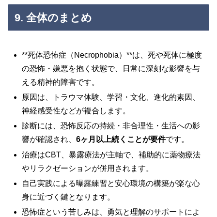
9. 全体のまとめ
**死体恐怖症（Necrophobia）**は、死や死体に極度
の恐怖・嫌悪を抱く状態で、日常に深刻な影響を与
える精神的障害です。
原因は、トラウマ体験、学習・文化、進化的素因、
神経感受性などが複合します。
診断には、恐怖反応の持続・非合理性・生活への影
響が確認され、
6ヶ月以上続くことが要件
です。
治療はCBT、暴露療法が主軸で、補助的に薬物療法
やリラクゼーションが併用されます。
自己実践による曝露練習と安心環境の構築が楽な心
身に近づく鍵となります。
恐怖症という苦しみは、勇気と理解のサポートによ