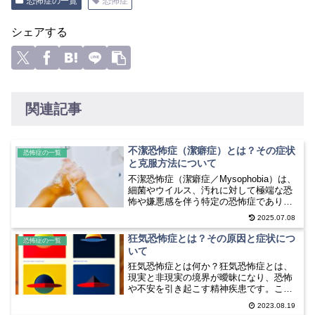
恐怖症の一覧
恐怖症
シェアする
関連記事
不潔恐怖症（潔癖症）とは？その症状
恐怖症の一覧
と克服方法について
不潔恐怖症（潔癖症／Mysophobia）は、
細菌やウイルス、汚れに対して極端な恐
怖や嫌悪感を伴う特定の恐怖症であり、
日常生活や精神・身体の健康に深刻な影
2025.07.08
響を及ぼすことがあります。本記事で
は、その症状、原因、診断、治療法、そ
狂気恐怖症とは？その原因と症状につ
恐怖症の一覧
して実生活での対...
いて
狂気恐怖症とは何か？狂気恐怖症とは、
現実と非現実の境界が曖昧になり、恐怖
や不安を引き起こす精神疾患です。この
症状は、人々が現実と幻想の世界を区別
2023.08.19
できなくなることによって特徴付けられ