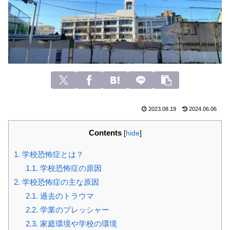
2023.08.19
2024.06.06
Contents
[
hide
]
1.
学校恐怖症とは？
1.1.
学校恐怖症の原因
2.
学校恐怖症の主な原因
2.1.
過去のトラウマ
2.2.
学業のプレッシャー
2.3.
家庭環境や学校の環境