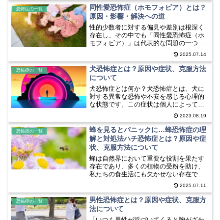
ます。狂気恐怖症の原因は明確ではあり
同性愛恐怖症（ホモフォビア）とは？
恐怖症の一覧
ませんが、遺伝的要因や脳...
原因・影響・解決への道
性的少数者に対する偏見や差別は根深く
存在し、その中でも「同性愛恐怖症（ホ
モフォビア）」は代表的な問題の一つで
す。単なる嫌悪や拒否感を超え、場合に
2025.07.14
よっては暴言や排除、暴力など深刻な形
で現れることがあります。ホモフォビア
犬恐怖症とは？原因や症状、克服方法
恐怖症の一覧
の背景には無知や無自覚な...
について
犬恐怖症とは何か？犬恐怖症とは、犬に
対する異常な恐怖や不安を感じる心理的
な状態です。この症状は個人によって異
なりますが、一般的には犬に近づくこと
2023.08.19
や触れられることに対して強い恐怖を感
じる傾向があります。犬恐怖症の原因は
蜂を見るとパニックに…蜂恐怖症の理
恐怖症の一覧
さまざまですが、トラウマ...
解と対処法ハチ恐怖症とは？原因や症
状、克服方法について
蜂は自然界において重要な役割を果たす
存在であり、多くの植物の受粉を助け、
私たちの食生活にも欠かせない存在で
す。しかし、蜂を恐れる人々にとって、
2025.07.11
その存在は日常生活において大きなスト
レスとなることがあります。特に、蜂に
男性恐怖症とは？原因や症状、克服方
恐怖症の一覧
刺されることへの恐怖やアレ...
法について
「いつも男性が近づいてくると胸がざわ