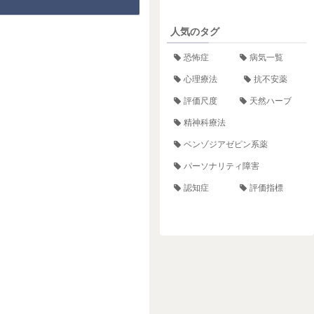
人気のタグ
恐怖症
病気一覧
心理療法
抗不安薬
評価尺度
天然ハーブ
精神科療法
ベンゾジアゼピン系薬
パーソナリティ障害
認知症
評価指標