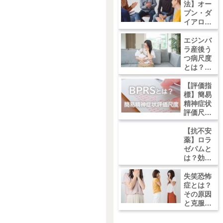
法】オー
プン・ダ
イアロー
グとは？
効果、や
エジンバ
り方、注
ラ産後う
意点につ
つ病尺度
いて
とは？評
価尺度の
意義と使
【評価指
い方
標】簡易
精神症状
評価尺度
（BPRS)
とは？効
【抗不安
果的な評
薬】ロラ
価方法と
ゼパムと
そのメリ
は？効果
ット＆デ
や副作
メリット
用、適切
失笑恐怖
な使用方
症とは？
法につい
その原因
て
と克服方
法につい
て