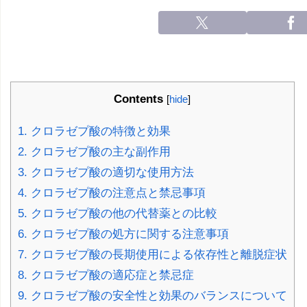
Contents
[
hide
]
1.
クロラゼプ酸の特徴と効果
2.
クロラゼプ酸の主な副作用
3.
クロラゼプ酸の適切な使用方法
4.
クロラゼプ酸の注意点と禁忌事項
5.
クロラゼプ酸の他の代替薬との比較
6.
クロラゼプ酸の処方に関する注意事項
7.
クロラゼプ酸の長期使用による依存性と離脱症状
8.
クロラゼプ酸の適応症と禁忌症
9.
クロラゼプ酸の安全性と効果のバランスについて